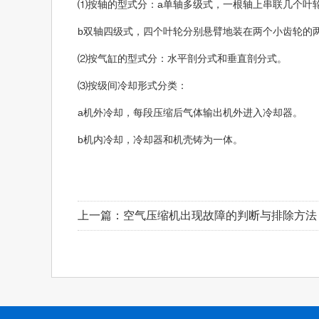
⑴按轴的型式分：a单轴多级式，一根轴上串联几个叶
b双轴四级式，四个叶轮分别悬臂地装在两个小齿轮的
⑵按气缸的型式分：水平剖分式和垂直剖分式。
⑶按级间冷却形式分类：
a机外冷却，每段压缩后气体输出机外进入冷却器。
b机内冷却，冷却器和机壳铸为一体。
上一篇：
空气压缩机出现故障的判断与排除方法